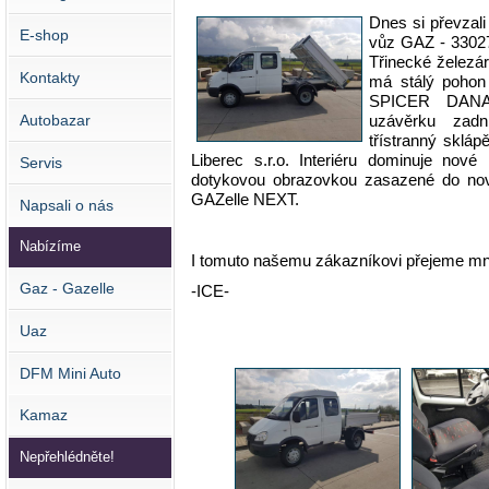
Dnes si převzali
E-shop
vůz GAZ - 3302
Třinecké želez
Kontakty
má stálý pohon
SPICER DANA 
Autobazar
uzávěrku zadn
třístranný sklá
Liberec s.r.o. Interiéru dominuje nov
Servis
dotykovou obrazovkou zasazené do nov
GAZelle NEXT.
Napsali o nás
Nabízíme
I tomuto našemu zákazníkovi přejeme mn
Gaz - Gazelle
-ICE-
Uaz
DFM Mini Auto
Kamaz
Nepřehlédněte!