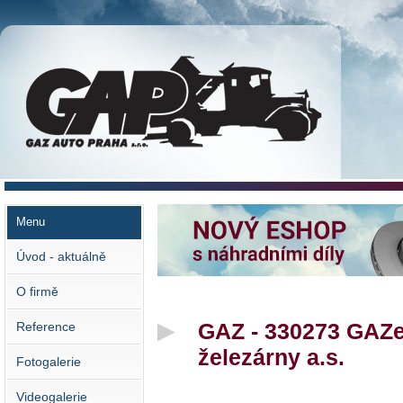
GAZ AUTO PRAHA s.r.o.
Menu
Úvod - aktuálně
O firmě
GAZ - 330273 GAZel
Reference
železárny a.s.
Fotogalerie
Videogalerie