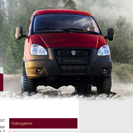
2017
Videogalerie
šní
. v