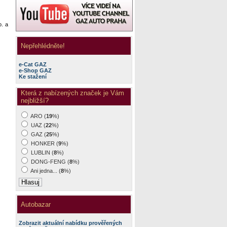
. a
Nepřehlédněte!
e-Cat GAZ
e-Shop GAZ
Ke stažení
Která z nabízených značek je Vám
nejbližší?
ARO (
19
%)
UAZ (
22
%)
GAZ (
25
%)
HONKER (
9
%)
LUBLIN (
8
%)
DONG-FENG (
8
%)
Ani jedna... (
8
%)
Autobazar
Zobrazit aktuální nabídku prověřených