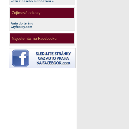
vozů z našeho autobazaru
»
Zajímavé odkazy:
Auta do terénu
Čtyřkolky.com
Najdete nás na Facebooku: