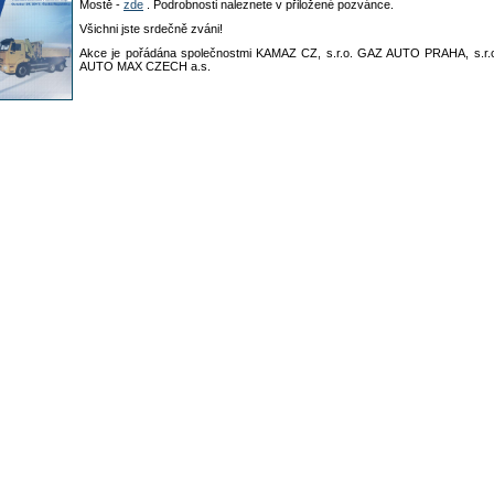
Mostě -
zde
. Podrobnosti naleznete v přiložené pozvánce.
Všichni jste srdečně zváni!
Akce je pořádána společnostmi KAMAZ CZ, s.r.o. GAZ AUTO PRAHA, s.r.o
AUTO MAX CZECH a.s.