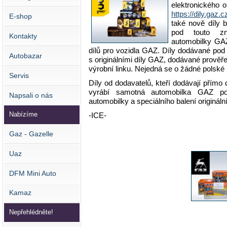
elektronického 
https://dily.gaz.c
E-shop
také nově díly 
pod touto zn
Kontakty
automobilky GA
dílů pro vozidla GAZ. Díly dodávané po
Autobazar
s originálními díly GAZ, dodávané prověře
výrobní linku. Nejedná se o žádné polské
Servis
Díly od dodavatelů, kteří dodávají přímo 
vyrábí samotná automobilka GAZ po
Napsali o nás
automobilky a speciálního balení originálníc
Nabízíme
-ICE-
Gaz - Gazelle
Uaz
DFM Mini Auto
Kamaz
Nepřehlédněte!