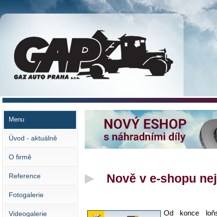
GAZ AUTO PRAHA s.r.o.
Menu
Úvod - aktuálně
O firmě
Nově v e-shopu nej
Reference
Fotogalerie
Od konce loň
Videogalerie