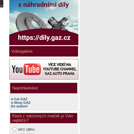
Videogalerie
Nepřehlédněte!
e-Cat GAZ
e-Shop GAZ
Ke stažení
Která z nabízených značek je Vám
nejbližší?
ARO (
19
%)