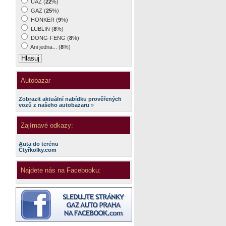
UAZ (
22
%)
GAZ (
25
%)
HONKER (
9
%)
LUBLIN (
8
%)
DONG-FENG (
8
%)
Ani jedna... (
8
%)
Autobazar
Zobrazit aktuální nabídku prověřených
vozů z našeho autobazaru
»
Zajímavé odkazy:
Auta do terénu
Čtyřkolky.com
Najdete nás na Facebooku: