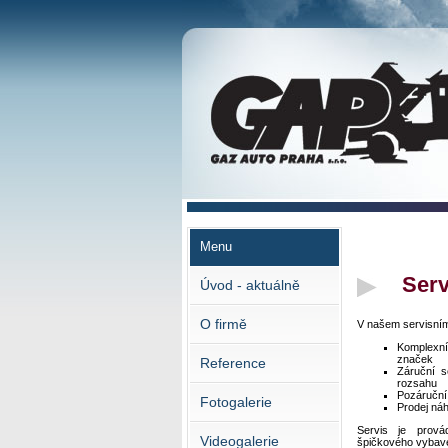
GAZ AUTO PRAHA s.r.o.
Menu
Serv
Úvod - aktuálně
O firmě
V našem servisním
Komplexní
značek
Reference
Záruční s
rozsahu
Pozáruční
Fotogalerie
Prodej ná
Servis je prová
Videogalerie
špičkového vybave