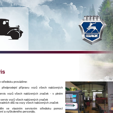
is
 středisku provádíme:
 předprodejní přípravu vozů všech nabízených
ervis vozů všech nabízených značek - v plném
 servis vozů všech nabízených značek
hradních dílů na vozy všech nabízených značek
děn ve vlastním servisním středisku pomocí
ní a vyškoleného personálu.