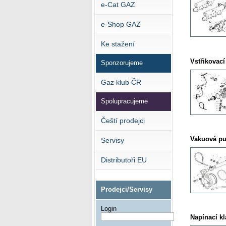
e-Cat GAZ
e-Shop GAZ
Ke stažení
Vstřikovací
Sponzorujeme
Gaz klub ČR
Spolupracujeme
Čeští prodejci
Vakuová p
Servisy
Distributoři EU
Prodejci/Servisy
Login
Napínací k