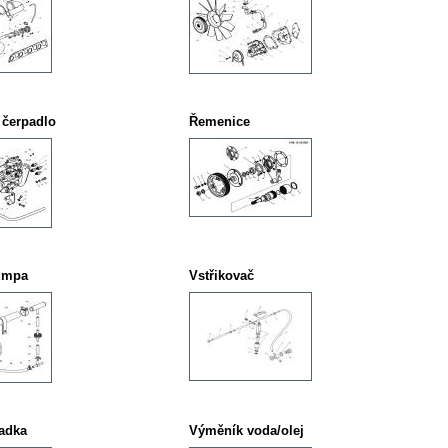
 čerpadlo
Řemenice
umpa
Vstřikovač
ladka
Výměník voda/olej