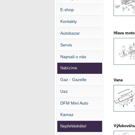
E-shop
Kontakty
Hlava moto
Autobazar
Servis
Napsali o nás
Nabízíme
Gaz - Gazelle
Vana
Uaz
DFM Mini Auto
Kamaz
Výfukové/sa
Nepřehlédněte!