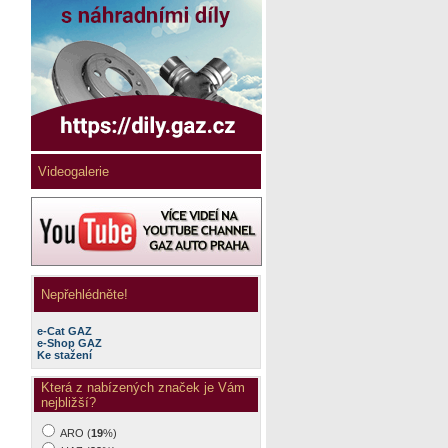
Videogalerie
Nepřehlédněte!
e-Cat GAZ
e-Shop GAZ
Ke stažení
Která z nabízených značek je Vám
nejbližší?
ARO (
19
%)