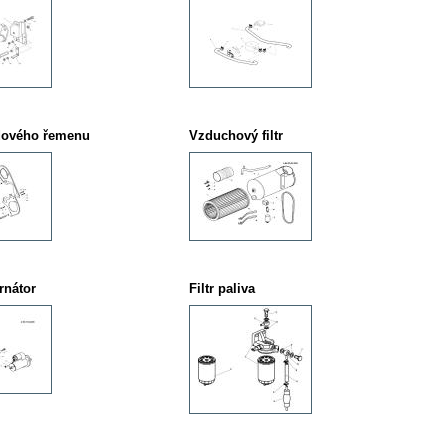
dového řemenu
Vzduchový filtr
ernátor
Filtr paliva