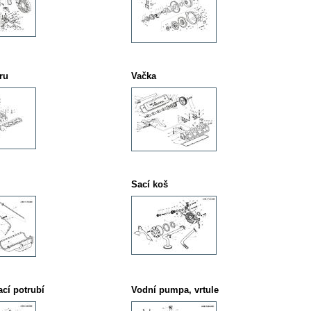
ru
Vačka
Sací koš
cí potrubí
Vodní pumpa, vrtule