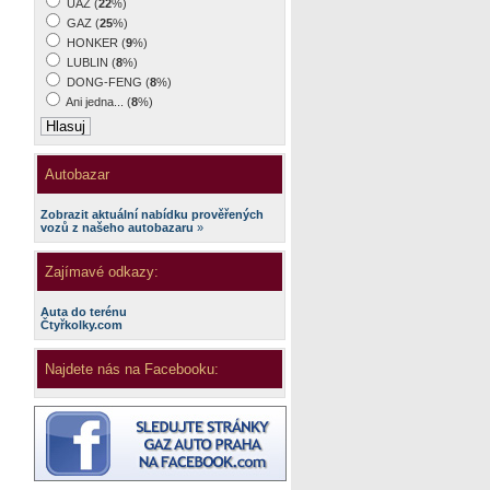
UAZ (
22
%)
GAZ (
25
%)
HONKER (
9
%)
LUBLIN (
8
%)
DONG-FENG (
8
%)
Ani jedna... (
8
%)
Autobazar
Zobrazit aktuální nabídku prověřených
vozů z našeho autobazaru
»
Zajímavé odkazy:
Auta do terénu
Čtyřkolky.com
Najdete nás na Facebooku: