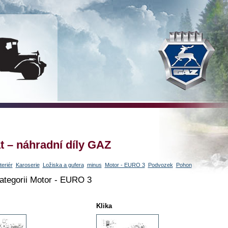
t – náhradní díly GAZ
teriér
Karoserie
Ložiska a gufera
minus
Motor - EURO 3
Podvozek
Pohon
ategorii Motor - EURO 3
Klika